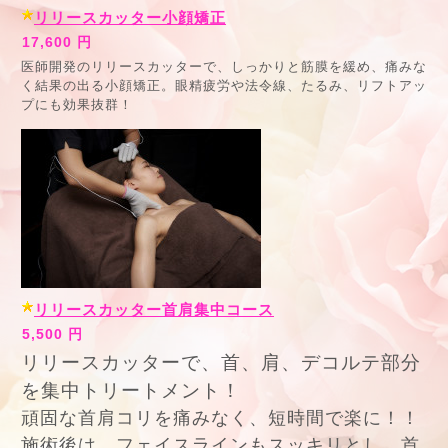
リリースカッター小顔矯正
17,600 円
医師開発のリリースカッターで、しっかりと筋膜を緩め、痛みな
く結果の出る小顔矯正。眼精疲労や法令線、たるみ、リフトアッ
プにも効果抜群！
リリースカッター首肩集中コース
5,500 円
リリースカッターで、首、肩、デコルテ部分
を集中トリートメント！
頑固な首肩コリを痛みなく、短時間で楽に！！
施術後は、フェイスラインもスッキリとし、首