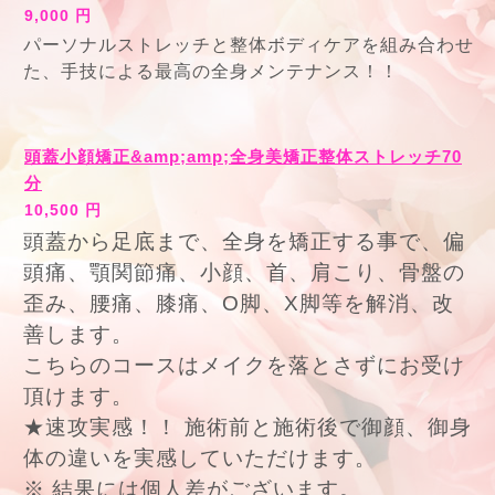
9,000 円
パーソナルストレッチと整体ボディケアを組み合わせ
た、手技による最高の全身メンテナンス！！
頭蓋小顔矯正&amp;amp;全身美矯正整体ストレッチ70
分
10,500 円
頭蓋から足底まで、全身を
矯正する事で、偏
頭痛、顎関節痛、小顔、首、肩こり、骨盤の
歪み、腰痛、膝痛、O脚、X脚等を解消、改
善します。
こちらのコースはメイクを落とさずにお受け
頂けます。
★速攻実感！！ 施術前と施術後で御顔、御身
体
の違いを実感していただけます。
※ 結果には個人差がございます。