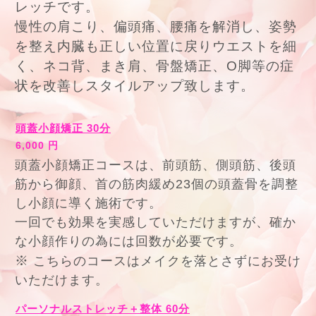
レッチです。
慢性の肩こり、偏頭痛、腰痛を解消し
、姿勢
を整え内臓も正しい位置に戻りウエストを細
く、ネコ背、まき肩、骨盤矯正、O脚等の症
状を改善しスタイルアップ致します。
頭蓋小顔矯正 30分
6,000 円
頭蓋小顔矯正コースは、前頭筋、側頭筋、後頭
筋から御顔、首の筋肉緩め
23個の頭蓋骨を調整
し小顔に導く施術です。
一回でも効果を実感していただけますが、確か
な小顔作りの為には回数が必要です。
※
こちらのコースはメイクを落とさずにお受け
いただけます。
パーソナルストレッチ＋整体 60分